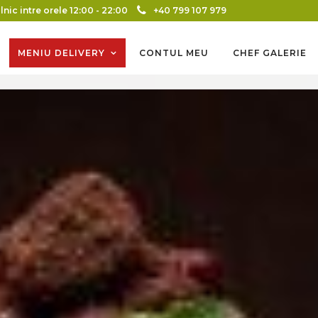
lnic intre orele 12:00 - 22:00
+40 799 107 979
MENIU DELIVERY
CONTUL MEU
CHEF GALERIE