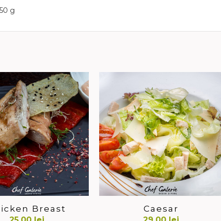
150 g
icken Breast
Caesar
25,00
lei
29,00
lei