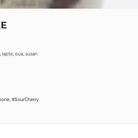
LE
, lapte, oua, susan
pone
,
#SourCherry