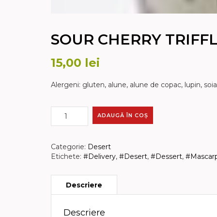
SOUR CHERRY TRIFF
15,00
lei
Alergeni: gluten, alune, alune de copac, lupin, soia
CANTITATE
ADAUGĂ ÎN COȘ
SOUR
CHERRY
TRIFFLE
Categorie:
Desert
Etichete:
#Delivery
,
#Desert
,
#Dessert
,
#Mascar
Descriere